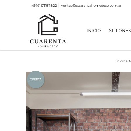
+5491171187822
ventas@cuarentahomedeco.com.ar
INICIO
SILLONE
Inicio
>
M
OFERTA