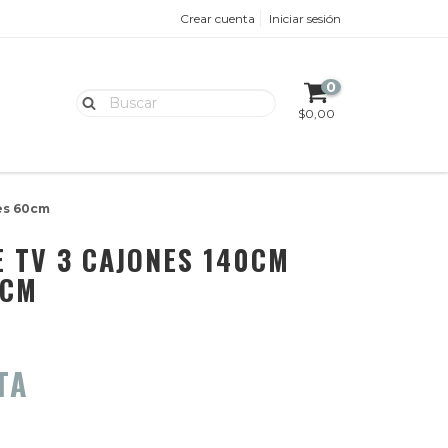
Crear cuenta
Iniciar sesión
0
S
$0,00
es 60cm
 TV 3 CAJONES 140CM
0CM
TA