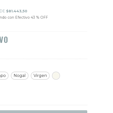
 DE
$81.443,50
do con Efectivo 43 % OFF
IVO
mpo
Nogal
Virgen