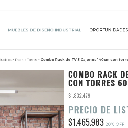
S
MUEBLES DE DISEÑO INDUSTRIAL
OPORTUNIDADE
uebles
>
Rack + Torres
>
Combo Rack de TV 3 Cajones 140cm con torr
COMBO RACK DE
CON TORRES 6
$1.832.479
PRECIO DE LIS
$1.465.983
20
% OFF