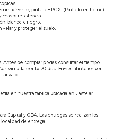
copicas.
25mm x 25mm, pintura EPOXI (Pintado en horno)
y mayor resistencia.
ón: blanco o negro.
ivelar y proteger el suelo.
s. Antes de comprar podés consultar el tiempo
Aproximadamente 20 días. Envíos al interior con
ar valor.
tirá en nuestra fábrica ubicada en Castelar.
para Capital y GBA. Las entregas se realizan los
 localidad de entrega.