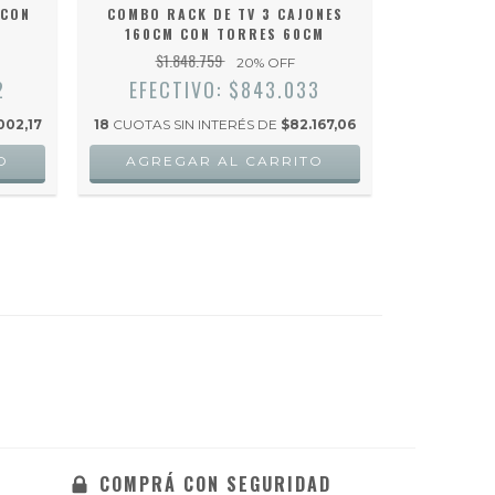
 CON
COMBO RACK DE TV 3 CAJONES
COMBO RA
160CM CON TORRES 60CM
120CM
$1.848.759
$1.
20
% OFF
2
EFECTIVO: $843.033
EFEC
002,17
18
CUOTAS SIN INTERÉS DE
$82.167,06
18
CUOTAS S
O
AGREGAR AL CARRITO
AGRE
COMPRÁ CON SEGURIDAD