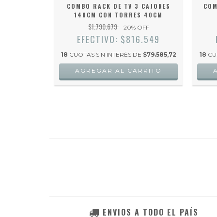
140CM CON
COMBO RACK DE TV 3 CAJONES
COM
M
140CM CON TORRES 40CM
$1.790.679
 OFF
20
% OFF
6.156
EFECTIVO: $816.549
DE
$72.724,83
18
CUOTAS SIN INTERÉS DE
$79.585,72
18
CU
RRITO
AGREGAR AL CARRITO
ENVIOS A TODO EL PAÍS